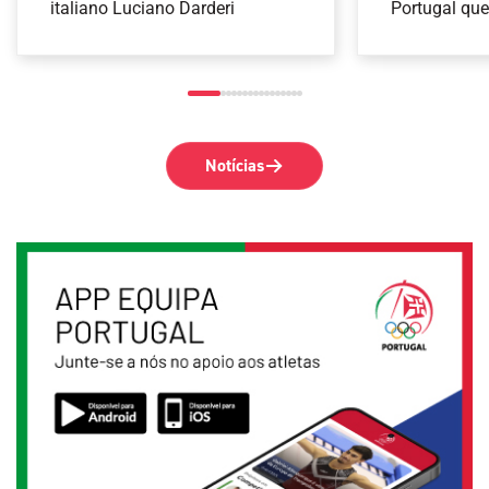
1000 de Montreal
italiano Luciano Darderi
Arco
Portugal que
provas de Ti
Notícias