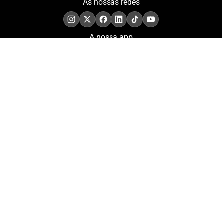
As nossas redes
A nossa app
COMPROMISSO. EXCELÊNCIA.
Conheça as iniciativas e
os momentos que
refletem o papel de
Portugal no contexto
olímpico internacional.
Aderir à nossa newsletter