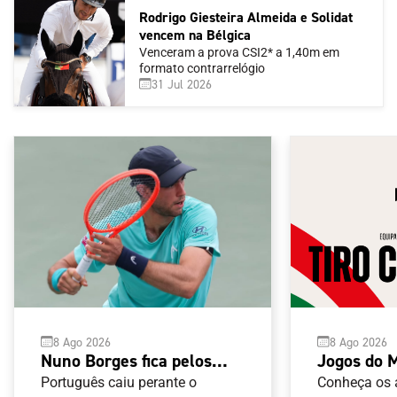
Rodrigo Giesteira Almeida e Solidat
vencem na Bélgica
Venceram a prova CSI2* a 1,40m em
formato contrarrelógio
31 Jul 2026
8 Ago 2026
8 Ago 2026
Nuno Borges fica pelos
Jogos do 
oitavos-de-final no Masters
Taranto 2
Português caiu perante o
Conheça os a